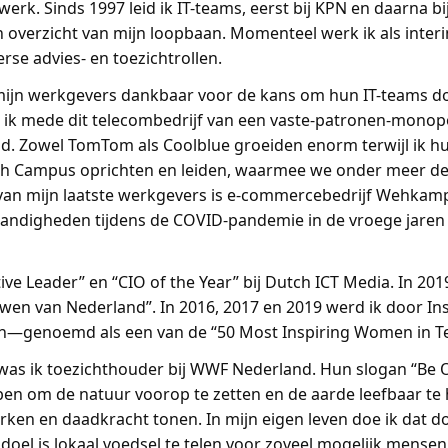
werk. Sinds 1997 leid ik IT-teams, eerst bij KPN en daarna 
 overzicht van mijn loopbaan. Momenteel werk ik als inter
rse advies- en toezichtrollen.
en mijn werkgevers dankbaar voor de kans om hun IT-teams d
rde ik mede dit telecombedrijf van een vaste-patronen-monop
rad. Zowel TomTom als Coolblue groeiden enorm terwijl ik 
ch Campus oprichten en leiden, waarmee we onder meer de 
n mijn laatste werkgevers is e-commercebedrijf Wehkamp.
tandigheden tijdens de COVID-pandemie in de vroege jaren
ive Leader” en “CIO of the Year” bij Dutch ICT Media. In 20
ouwen van Nederland”. In 2016, 2017 en 2019 werd ik door In
roten—genoemd als een van de “50 Most Inspiring Women in T
o was ik toezichthouder bij WWF Nederland. Hun slogan “Be O
bben om de natuur voorop te zetten en de aarde leefbaar te 
rken en daadkracht tonen. In mijn eigen leven doe ik dat do
jn doel is lokaal voedsel te telen voor zoveel mogelijk mense