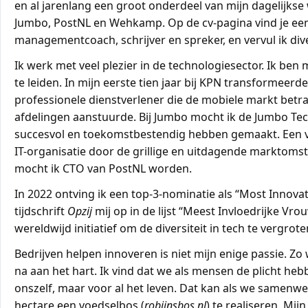
en al jarenlang een groot onderdeel van mijn dagelijkse 
Jumbo, PostNL en Wehkamp. Op de cv-pagina vind je een
managementcoach, schrijver en spreker, en vervul ik dive
Ik werk met veel plezier in de technologiesector. Ik b
te leiden. In mijn eerste tien jaar bij KPN transformee
professionele dienstverlener die de mobiele markt bet
afdelingen aanstuurde. Bij Jumbo mocht ik de Jumbo Te
succesvol en toekomstbestendig hebben gemaakt. Een va
IT-organisatie door de grillige en uitdagende marktoms
mocht ik CTO van PostNL worden.
In 2022 ontving ik een top-3-nominatie als “Most Innovat
tijdschrift
Opzij
mij op in de lijst “Meest Invloedrijke Vr
wereldwijd initiatief om de diversiteit in tech te verg
Bedrijven helpen innoveren is niet mijn enige passie. Z
na aan het hart. Ik vind dat we als mensen de plicht he
onszelf, maar voor al het leven. Dat kan als we samenwe
hectare een voedselbos (
robijnsbos.nl
) te realiseren. Mi