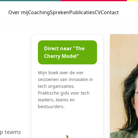
Over mij
Coaching
Spreken
Publicaties
CV
Contact
n
Direct naar "The
Cherry Model"
Mijn boek over de vier
seizoenen van innovatie in
tech organisaties.
Praktische gids voor tech
leaders, teams en
bestuurders.
lp teams