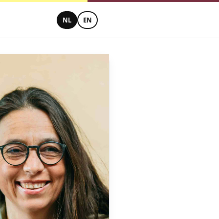
NL
EN